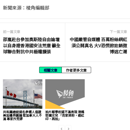
新聞來源：棱角編輯部
前一篇文章
下一篇文章
邵嵐赴台參加奧斯陸自由論壇
中國嚴管自媒體 百萬粉絲網紅
以自身證香港國安法荒唐 籲全
須公開真名 大V恐慌掀註銷微
球聯合對抗中共極權擴張
博逃亡潮
相關文章
作者更多文章
共和黨總統提名參選人倡建
拍片報學校疑不滿表現 港媽
美加邊界圍牆 惹加拿大人不
怒摑女兒 「而家搽粉，遮紅
滿 專家斥荒謬
印，再拍」