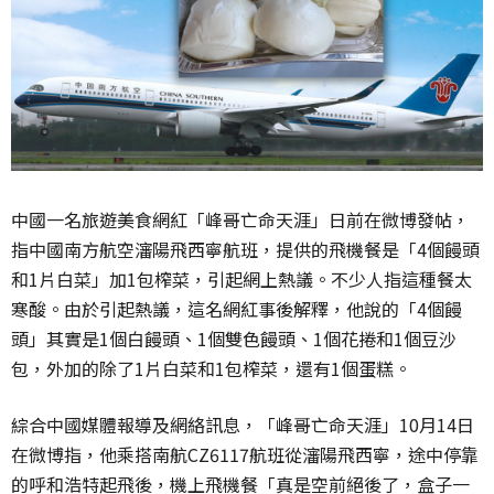
中國一名旅遊美食網紅「峰哥亡命天涯」日前在微博發帖，
指中國南方航空瀋陽飛西寧航班，提供的飛機餐是「4個饅頭
和1片白菜」加1包榨菜，引起網上熱議。不少人指這種餐太
寒酸。由於引起熱議，這名網紅事後解釋，他說的「4個饅
頭」其實是1個白饅頭、1個雙色饅頭、1個花捲和1個豆沙
包，外加的除了1片白菜和1包榨菜，還有1個蛋糕。
綜合中國媒體報導及網絡訊息，「峰哥亡命天涯」10月14日
在微博指，他乘搭南航CZ6117航班從瀋陽飛西寧，途中停靠
的呼和浩特起飛後，機上飛機餐「真是空前絕後了，盒子一