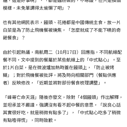
糖，這是好事啊」、「都是麵粉做的，不寒酸，但只是換個
模樣，未免單調得太偷懶了吧」？
也有其他網民表示，饅頭、花捲都是中國傳統主食，放一片
白菜是為了防止飛機餐被燒焦，「怎麼就成了不能下嚥的奇
葩餐食」？
由於引起熱議，南航周二（10月17日）回應指，不同航線配
餐不同，文中提到的餐屬於某些航線上的「中式點心」。至
於1片白菜，是在微波爐加熱時蓋在饅頭上，「防止被烤
糊」；對於飛機餐被批評，將及時向相關部門（餐點供應
者）反映修改，「近期並將對部份餐食梳理調整」。
「峰哥亡命天涯」隨後亦發文，除對「4個饅頭」作出解釋，
並坦承並不嚴謹，強調沒有看不起中餐的意思，「說良心話
其實很好吃，就是稍微有點多了」，「中式點心吃多了稍微
有點噎得慌」，同時致歉。