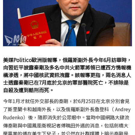
美媒Politico歐洲版報導，俄羅斯副外長今年6月訪華時，
向習近平披露秦剛及多名中共火箭軍將領已遭西方情報機
構滲透，將中國核武資訊洩露。該報導更指，兩名消息人
士透露秦剛已在7月底於北京的軍部醫院死亡，不排除是
自殺及遭到酷刑而死。
今年1月才就任外交部長的秦剛，於6月25日在北京分別會見
了斯里蘭卡和越南外長，以及俄羅斯副外長魯登科（ Andrey
Rudenko）後，隨即消失於公眾眼中。當時中國網路大肆流
傳秦剛與中國鳳凰衛視記者傅曉田外遇的消息，包括劍橋大
學畢業的傅在美生下兒子，並公然在社群媒體上暗示秦剛是