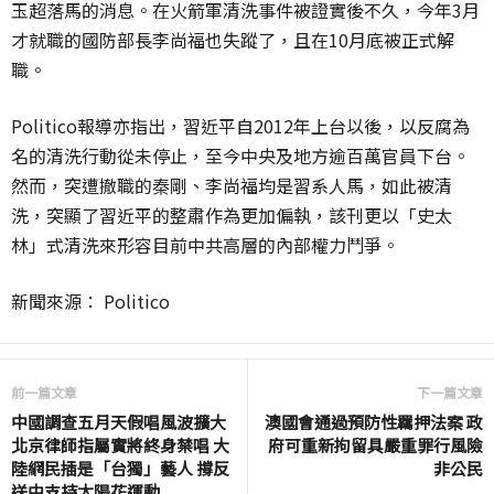
玉超落馬的消息。在火箭軍清洗事件被證實後不久，今年3月
才就職的國防部長李尚福也失蹤了，且在10月底被正式解
職。
Politico報導亦指出，習近平自2012年上台以後，以反腐為
名的清洗行動從未停止，至今中央及地方逾百萬官員下台。
然而，突遭撤職的秦剛、李尚福均是習系人馬，如此被清
洗，突顯了習近平的整肅作為更加偏執，該刊更以「史太
林」式清洗來形容目前中共高層的內部權力鬥爭。
新聞來源： Politico
前一篇文章
下一篇文章
中國調查五月天假唱風波擴大
澳國會通過預防性羈押法案 政
北京律師指屬實將終身禁唱 大
府可重新拘留具嚴重罪行風險
陸網民插是「台獨」藝人 撐反
非公民
送中支持太陽花運動