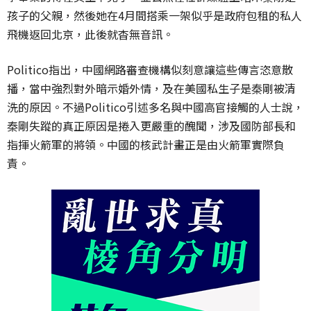
孩子的父親，然後她在4月間搭乘一架似乎是政府包租的私人
飛機返回北京，此後就杳無音訊。
Politico指出，中國網路審查機構似刻意讓這些傳言恣意散
播，當中強烈對外暗示婚外情，及在美國私生子是秦剛被清
洗的原因。不過Politico引述多名與中國高官接觸的人士說，
秦剛失蹤的真正原因是捲入更嚴重的醜聞，涉及國防部長和
指揮火箭軍的將領。中國的核武計畫正是由火箭軍實際負
責。