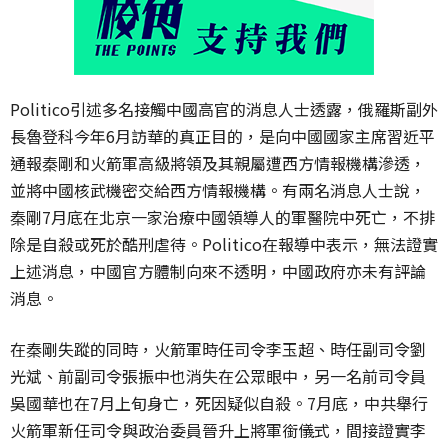
Politico引述多名接觸中國高官的消息人士透露，俄羅斯副外
長魯登科今年6月訪華的真正目的，是向中國國家主席習近平
通報秦剛和火箭軍高級將領及其親屬遭西方情報機構滲透，
並將中國核武機密交給西方情報機構。有兩名消息人士說，
秦剛7月底在北京一家治療中國領導人的軍醫院中死亡，不排
除是自殺或死於酷刑虐待。Politico在報導中表示，無法證實
上述消息，中國官方體制向來不透明，中國政府亦未有評論
消息。
在秦剛失蹤的同時，火箭軍時任司令李玉超、時任副司令劉
光斌、前副司令張振中也消失在公眾眼中，另一名前司令員
吳國華也在7月上旬身亡，死因疑似自殺。7月底，中共舉行
火箭軍新任司令與政治委員晉升上將軍銜儀式，間接證實李