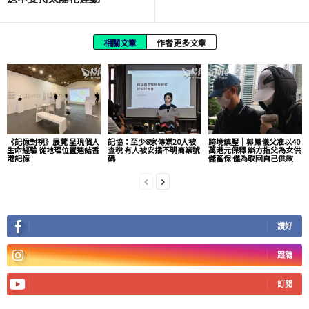
相關文章
作者更多文章
《記憶對視》展覽 呈現個人
記協：至少8家傳媒20人被
跨境鎮壓｜郭鳳儀父准以40
生命經驗 從地理位置連結香
查稅 有人被安插不明商業號
萬港元保釋 辯方指父為女供
港記憶
碼
儲蓄保 僅為取回自己供款
讚好
跟隨
訂閱