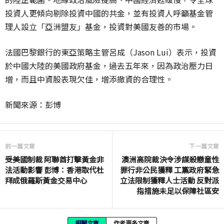
投資人更傾向剔除投資中國的共金，並有投資人呼籲基金管
理人設立「亞洲盟友」基金，投資對美國友善的市場。
法國巴黎銀行的東亞策略主管呂成（Jason Lui）表示，投資
於中國大陸的美國政府基金，過去五年來，因為政治壓力日
增，而且中資股表現欠佳，增添撤資的合理性。
新聞來源：彭博
前一篇文章
下一篇文章
受美國制裁 阿聯酋打擊黃金非
澳洲高院裁決令涉謀殺戀童性
法活動影響 彭博：香港取代杜
罪行非公民獲釋 工黨政府緊急
拜成俄羅斯黃金交易中心
立法限制獲釋人士活動 反對派
指措施未足以保障社區安
相關文章
作者更多文章