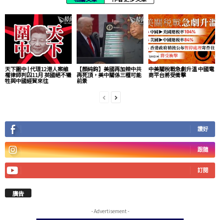
天下圍中 | 代理12港人案維
【顏純鈎】美國再加辣中共
中美關稅戰急劇升溫 中國電
權律師判囚11月 英國絕不犧
再死頂，美中關係三種可能
商平台將受衝擊
牲與中國經貿來往
前景
讚好
跟隨
訂閱
廣告
- Advertisement -