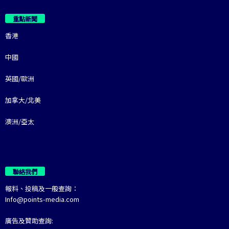
重點新聞
香港
中國
英國/歐洲
加拿大/北美
澳洲/亞太
聯絡我們
報料、投稿及一般查詢：
Info@points-media.com
廣告及贊助查詢: