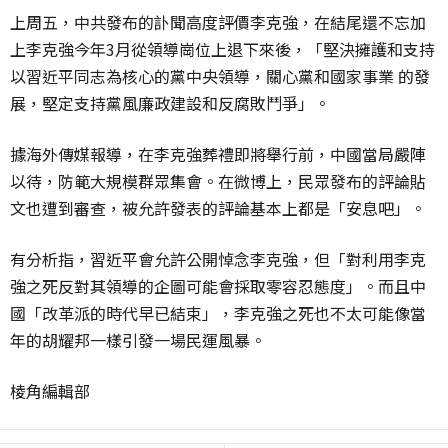
上周五，中共發布的訃聞高度評價李克強，在結尾還不忘加
上李克強今年3月從領導崗位上退下來後，「堅決擁護和支持
以習近平同志為核心的黨中央領導，關心黨和國家事業 的發
展，堅定支持黨風廉政建設和反腐敗鬥爭」。
據海外傳媒報導，在李克強葬禮即將舉行前，中國當局嚴陣
以待，防範大規模群眾集會。在微博上，民眾發布的評論貼
文也遭到審查，被允許發表的評論基本上都是「安息吧」。
有分析指，習近平會允許公開悼念李克強，但「對利用李克
強之死反對其領導的企圖可能會採取零容忍態度」。而且中
國「改革派的時代早已結束」，李克強之死也不太可能像當
年的胡耀邦一樣引發一場民運風暴。
棱角編輯部