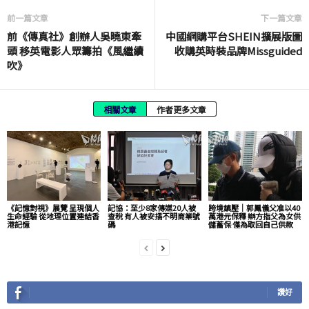
前一篇文章
下一篇文章
前《傳真社》創辦人吳曉東牽
中國網購平台SHEIN擴展版圖
頭 移英電影人眾籌拍《風繼續
收購英時裝品牌Missguided
吹》
相關文章
作者更多文章
《記憶對視》展覽 呈現個人
記協：至少8家傳媒20人被
跨境鎮壓｜郭鳳儀父准以40
生命經驗 從地理位置連結香
查稅 有人被安插不明商業號
萬港元保釋 辯方指父為女供
港記憶
碼
儲蓄保 僅為取回自己供款
讚好