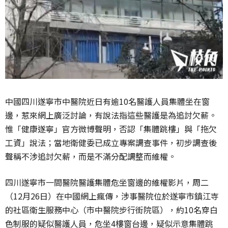
中國四川遂寧市中醫院近日有逾10名醫護人員集體坐在窗
邊，惹來網上廣泛討論，有說法指這些醫護是為追討欠薪。
惟「健康遂寧」官方微博聲明，否認「集體跳樓」與「拖欠
工資」說法；當地衛健委已成立專案調查事件，初步調查後
聲稱不涉追討欠薪，而是不滿分配調整而維權。
四川遂寧市一間醫院醫護集體危坐窗邊的維權影片，周二
（12月26日）在中國網上瘋傳，涉事醫院位於遂寧市鎮江寺
的社區衛生服務中心（市中醫院步行街院區），約10名穿白
色制服的疑似醫護人員，危坐4樓窗台邊，疑似示意集體跳