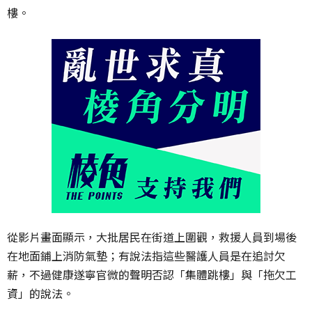
樓。
從影片畫面顯示，大批居民在街道上圍觀，救援人員到場後
在地面鋪上消防氣墊；有說法指這些醫護人員是在追討欠
薪，不過健康遂寧官微的聲明否認「集體跳樓」與「拖欠工
資」的說法。