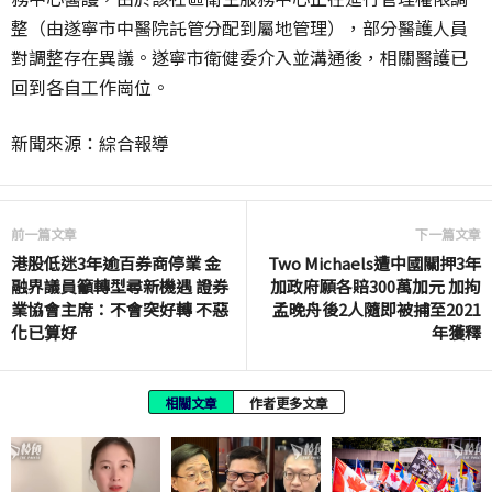
整（由遂寧市中醫院託管分配到屬地管理），部分醫護人員
對調整存在異議。遂寧市衛健委介入並溝通後，相關醫護已
回到各自工作崗位。
新聞來源：綜合報導
前一篇文章
下一篇文章
港股低迷3年逾百券商停業 金
Two Michaels遭中國關押3年
融界議員籲轉型尋新機遇 證券
加政府願各賠300萬加元 加拘
業協會主席：不會突好轉 不惡
孟晚舟後2人隨即被捕至2021
化已算好
年獲釋
相關文章
作者更多文章