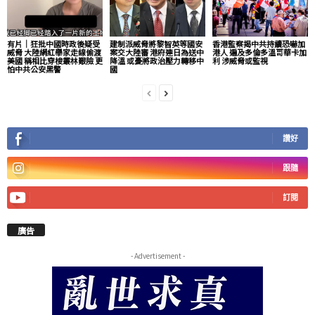
有片│狂批中國時政後疑受
建制派威脅將黎智英等國安
香港監察揭中共持續恐嚇加
威脅 大陸網紅舉家走線偷渡
案交大陸審 港府連日為送中
港人 遍及多倫多溫哥華卡加
美國 稱相比穿梭叢林艱險 更
降溫 或憂將政治壓力轉移中
利 涉威脅或監視
怕中共公安黑警
國
讚好
跟隨
訂閱
廣告
- Advertisement -