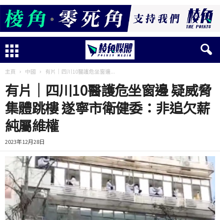
主頁
中國
有片│四川10醫護危坐窗邊...
有片│四川10醫護危坐窗邊 疑威脅
集體跳樓 遂寧市衛健委：非追欠薪
純屬維權
2023年12月28日