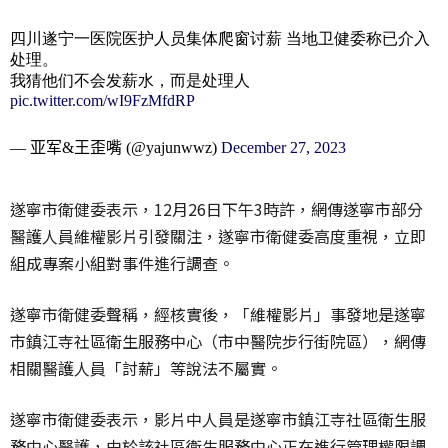
四川遂宁一医院医护人员集体爬窗讨薪 当地卫健委称已介入
处理。
我猜他们不会发薪水，而是处理人
pic.twitter.com/wI9FzMfdRP
— 亚军&王歪嘴 (@yajunwwz)
December 27, 2023
遂寧市衛健委表示，12月26日下午3時許，網傳遂寧市部分
醫護人員維權影片引發關注，遂寧市衛健委高度重視，立即
組成專案小組對事件進行調查。
遂寧市衛健委聲稱，經核實後，「維權影片」事發地是遂寧
市鎮江寺社區衛生服務中心（市中醫院步行街院區），網傳
相關醫護人員「討薪」等說法不屬實。
遂寧市衛健委表示，影片中人員是遂寧市鎮江寺社區衛生服
務中心醫護，由於該社區衛生服務中心正在進行管理權限調