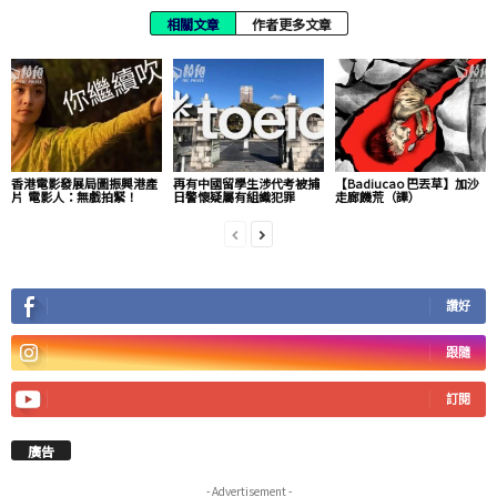
相關文章
作者更多文章
香港電影發展局圖振興港產
再有中國留學生涉代考被捕
【Badiucao 巴丟草】加沙
片 電影人：無戲拍緊！
日警懷疑屬有組織犯罪
走廊饑荒（譯）
讚好
跟隨
訂閱
廣告
- Advertisement -