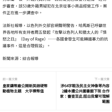
步審查，該53歲外籍男疑犯在北京從事小商品經營工作，案
件正在進一步調查中。
法新社報導，以色列外交部官網聲明警告，哈馬斯已呼籲世
界各地所有支持者周五發起「攻擊以色列人和猶太人的『憤
怒之日』（Day of Rage）……各國會發生可能轉趨暴力的抗
議事件，這是合理假設」。
新聞來源：綜合報導
前一篇文章
下一篇文章
皇家鑄幣廠公開新英鎊硬幣
涉64字眼及民主女神像等內容
動植物主題 大字標幣值
2繪本遭公共圖書館下架 台作
家：審查至此 超出我輩可理解
範圍