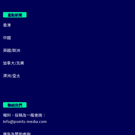
重點新聞
香港
中國
英國/歐洲
加拿大/北美
澳洲/亞太
聯絡我們
報料、投稿及一般查詢：
Info@points-media.com
廣告及贊助查詢: