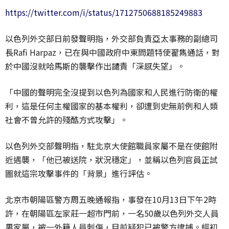
https://twitter.com/i/status/1712750688185249883
以色列外交部日前發聲明指，外交部負責亞太事務的副總司
長Rafi Harpaz，已在與中國政府中東問題特使翟雋通話，對
於中國沒就哈馬斯的襲擊作出譴責「深感失望」。
「中國的聲明完全沒提到以色列為國家和人民進行防衛的權
利，這是任何主權國家的基本權利，卻遭到史無前例和人類
社會不曾允許的殘酷方式攻擊」。
以色列外交部聲明指，駐北京大使館職員家屬不是在使館附
近遇襲，「他已被送院，狀況穩定」，並稱以色列官員正試
圖就這宗攻擊事件的「背景」進行評估。
北京市朝陽區警方周五晚通報指，事發在10月13日下午2時
許，在朝陽區左家莊一超市門前，一名50歲以色列外交人員
男家屬，被一外籍人員刺傷，目前疑犯已被警方逮捕。經初