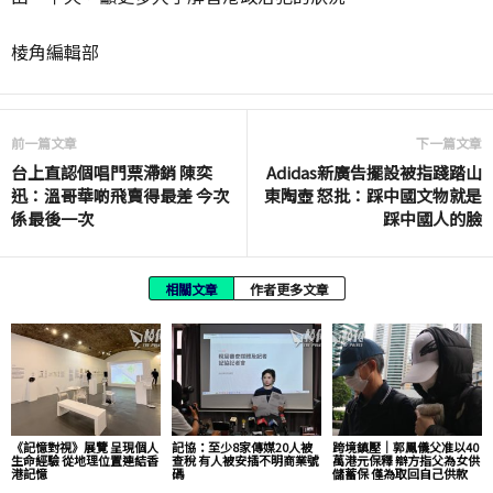
棱角編輯部
前一篇文章
下一篇文章
台上直認個唱門票滯銷 陳奕
Adidas新廣告擺設被指踐踏山
迅：溫哥華啲飛賣得最差 今次
東陶壺 怒批：踩中國文物就是
係最後一次
踩中國人的臉
相關文章
作者更多文章
《記憶對視》展覽 呈現個人
記協：至少8家傳媒20人被
跨境鎮壓｜郭鳳儀父准以40
生命經驗 從地理位置連結香
查稅 有人被安插不明商業號
萬港元保釋 辯方指父為女供
港記憶
碼
儲蓄保 僅為取回自己供款