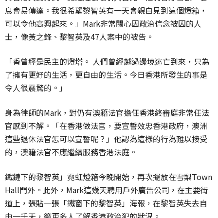
息會易傳達。我很希望黎智英有一天會親自見到這個燈箱，
可以令他高興起來。」Mark非常關心因政治信念被囚的人
士，像黃之鋒、黎智英及47人案中的被告。
「香曾經是民主的燈塔。 人們曾經越過邊境逃亡到來，只為
了擁有更好的生活，更自由的生活。今日香港所發生的事是
令人很震驚的。」
身為律師的Mark，對仍有澳籍法官擔任香港終審庭非常任法
官感到不解。「在香港做法官，要宣誓效忠香港政府，澳洲
這些退休法官怎可以宣誓呢？」他認為這樣的行為難以接受
的，澳籍法官不應繼續服務香港法庭。
鐵鏈下的黎智英」霓虹燈箱今晚開始，再次擺放在雪梨Town
Hall門外。此外，Mark這幾天聘用戶外廣告公司，在主要街
道上，張貼一張「鐵窗下的黎智英」海報，在黎智英失去自
由一千天，籲更多人了解香港政治犯的狀況。