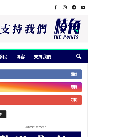
移民
博客
支持我們
讚好
跟隨
訂閱
告
- Advertisement -