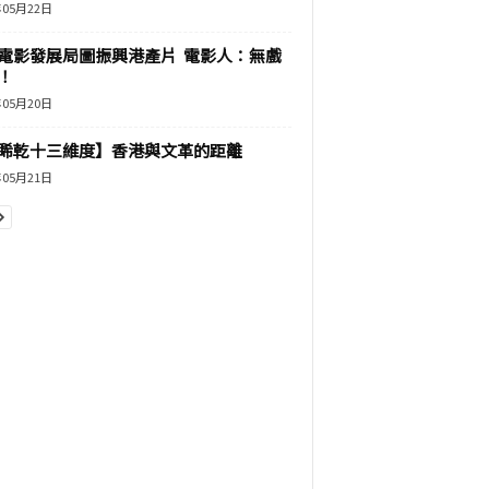
年05月22日
電影發展局圖振興港產片 電影人：無戲
！
年05月20日
睎乾十三維度】香港與文革的距離
年05月21日