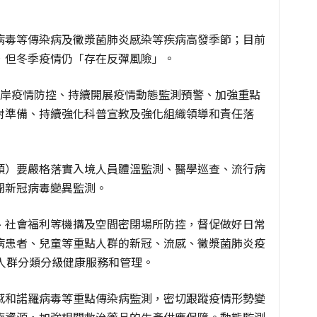
病毒等傳染病及黴漿菌肺炎感染等疾病高發季節；目前
，但冬季疫情仍「存在反彈風險」。
口岸疫情防控、持續開展疫情動態監測預警、加強重點
對準備、持續強化科普宣教及強化組織領導和責任落
頭）要嚴格落實入境人員體溫監測、醫學巡查、流行病
開新冠病毒變異監測。
、社會福利等機搆及空間密閉場所防控，督促做好日常
病患者、兒童等重點人群的新冠、流感、黴漿菌肺炎疫
人群分類分級健康服務和管理。
感和諾羅病毒等重點傳染病監測，密切跟蹤疫情形勢變