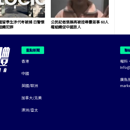
國留學生涉代考被捕 日警懷
公民記者張展再被控尋釁滋事 60人
組織犯罪
權組織促中國放人
重點新聞
聯
香港
報料
Info
中國
廣告
英國/歐洲
mark
加拿大/北美
澳洲/亞太