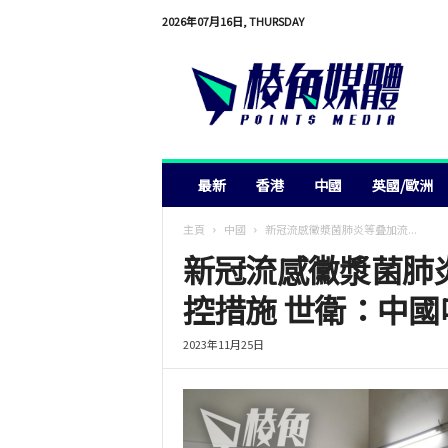
2026年07月16日, THURSDAY
棱
角
媒
體
最新
香港
中國
英國/歐洲
主頁
中國
新冠流感黴漿菌肺炎等叠加流...
新冠流感黴漿菌肺
控措施 世衛：中
2023年11月25日