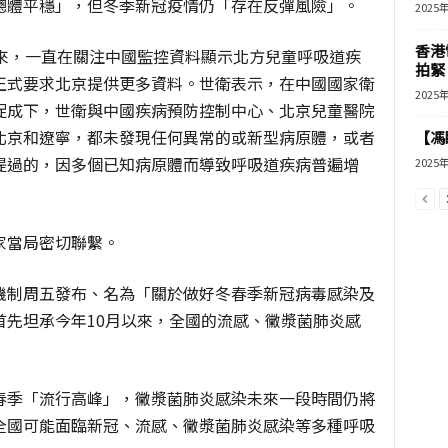
總體平穩」，但冬季新冠疫情仍「存在反彈風險」。
2025
香港
以來，一直在關注中國監控資料顯示北方兒童呼吸道疾
拍緊
正式要求北京提供更多資料。世衛表示，在中國國家衛
2025
促成下，世衛與中國疾病預防控制中心、北京兒童醫院
北京和遼寧，都未發現任何異常的或新型病原體，或者
【馮
提過的，因多個已知病原體而導致呼吸道疾病普遍增
2025
家當局密切聯繫。
機制周五發布、名為「關於做好冬春季新冠病毒感染及
首先坦承今年10月以來，全國的流感、黴漿菌肺炎感
春季「流行高峰」，黴漿菌肺炎感染未來一段時間仍將
全國可能面臨新冠、流感、黴漿菌肺炎感染等多種呼吸