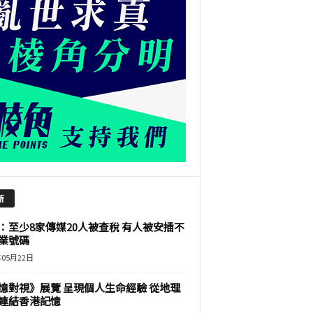
新
：至少8家傳媒20人被查稅 有人被安插不
業號碼
年05月22日
憶對視》展覽 呈現個人生命經驗 從地理
連結香港記憶