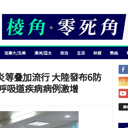
加拿大/北美
澳洲/亞太
政治
生活
財經
熱話
炎等叠加流行 大陸發布6防
國呼吸道疾病病例激增
廣