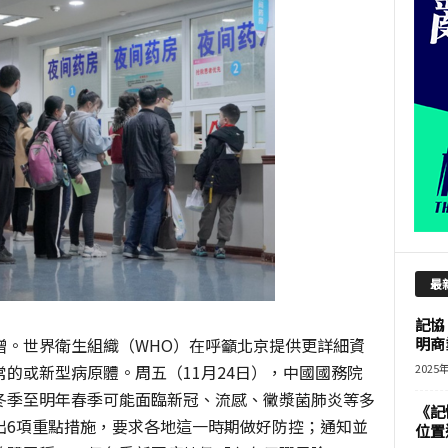
最
記協
增。世界衛生組織（WHO）在呼籲北京提供更詳細資
明商
的或新型病原體。周五（11月24日），中國國務院
2025
冬季至明年春季可能面臨新冠、流感、黴漿菌肺炎等多
《記
出6項重點措施，要求各地這一時期做好防控；通知並
位置