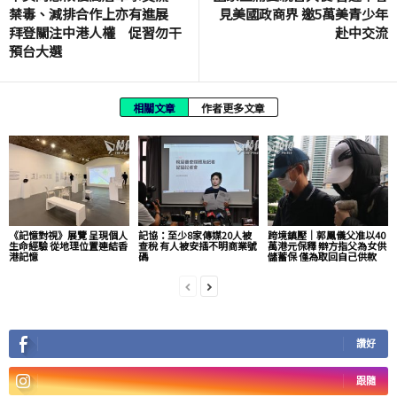
禁毒、減排合作上亦有進展
見美國政商界 邀5萬美青少年
拜登關注中港人權 促習勿干
赴中交流
預台大選
相關文章
作者更多文章
《記憶對視》展覽 呈現個人
記協：至少8家傳媒20人被
跨境鎮壓｜郭鳳儀父准以40
生命經驗 從地理位置連結香
查稅 有人被安插不明商業號
萬港元保釋 辯方指父為女供
港記憶
碼
儲蓄保 僅為取回自己供款
讚好
跟隨