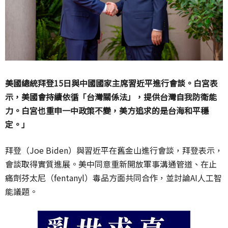
美國總統拜登
15
日與中國國家主席習近平進行會談。白宮表
示，美國會持續依循「台灣關係法」，提供台灣自我防衛能
力。白宮也重申一中政策不變，美方追求的是台海和平穩
定。」
拜登（
Joe Biden
）與習近平在舊金山進行會談，拜登表示，
會談取得實質進展。美中同意重新開放軍事溝通管道、在止
痛劑芬太尼（
fentanyl
）毒品方面共同合作，並討論
AI
人工智
能議題。