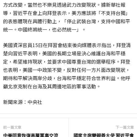
方式改變，當然也不樂見透過武力改變現狀。據新華社報
導，習近平在會上向拜登表示，美方應該將「不支持台獨」
的表態體現在具體行動上，「停止武裝台灣，支持中國和平
統一。中國終將統一，也必然統一」。
美國資深官員
15
日在拜習會結束後向媒體表示指出，拜登清
楚向習近平表明，美國的長期立場是決心維護台海和平穩
定，希望維持現狀，並要求中國尊重台灣的選舉程序。拜登
也表明，美國一中政策不變，反對任何一方片面改變現狀，
期待和平解決兩岸分歧，台海和平穩定符合世界利益。他呼
籲北京克制在台海及其周邊地區的軍事活動。
新聞來源：中央社
前一篇文章
下一篇文章
中美同意恢復高層軍事交流
國家主席變親善大使 習近平會