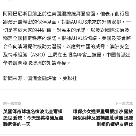
阿爾巴尼斯目前正前往美國跟總統拜登會面，他表示此行是
跟澳洲最親密的伙伴見面，討論AUKUS未來的升級安排，一
切是基於大家的共同價，對民主的承諾，以及對國際法治及
穩定全國穩定秩序的承諾。根據AUKUS協議，美國及英會將
合作向澳洲提供核動力潛艇，以應對中國的威脅。澳洲安全
及情報組織（ASIO）上周在五眼高峰會上披露，中國曾派出
學者試圖竊取澳洲的知識產權。
新聞來源：澳洲金融評論 、美聯社
前一篇文章
下一篇文章
英國傳奇球壇名宿波比查爾頓
環保少女通貝里聲援加沙 擺放
逝世 碧咸：今天是英格蘭及曼
疑似納粹反猶標誌惹爭議 迅速
聯悲傷的一天
刪相仍遭網友撻伐