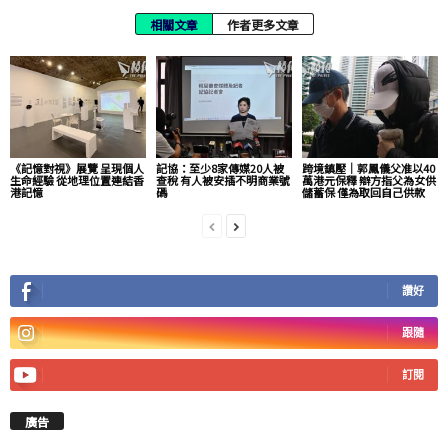
相關文章
作者更多文章
《記憶對視》展覽 呈現個人
記協：至少8家傳媒20人被
跨境鎮壓｜郭鳳儀父准以40
生命經驗 從地理位置連結香
查稅 有人被安插不明商業號
萬港元保釋 辯方指父為女供
港記憶
碼
儲蓄保 僅為取回自己供款
讚好
跟隨
訂閱
廣告