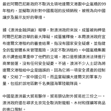
最近阿爾巴尼斯政府不取消北領地達爾文港跟中企嵐橋的99
年租約，並擬取消針對中國風塔的反傾銷稅，被視為向中國
讓步及展示友好的舉措。
據《澳洲金融評論》報導，對澳洲政府來說，成蕾被拘柙是
阿爾巴尼斯訪華的最大障礙。成蕾獲釋後，本周澳洲政府宣
布達爾文港租約的審查結果，指沒有國家安全疑慮，並指健
全的監管體系來管理風險，決定不取消租約。中國嵐橋集團
表示調查結果重申了他們的立場，港口是根據澳洲法律進行
商業營運，沒有任何安全疑憂。不過，澳洲不少人士認為將
達爾文港租給中企是錯誤的，因為它將一項安全資產的控制
權，交給了一家中國公司，而且窒礙擴大達爾文的軍事力
量，包括於該地區數千名美國海軍陸戰隊員。
中國是澳洲最大貿易夥伴，貿易額佔對外貿易近三份之一。
澳洲政府還在尋求北京完全取消對龍蝦、木材和煤礦等商品
的進口限制。