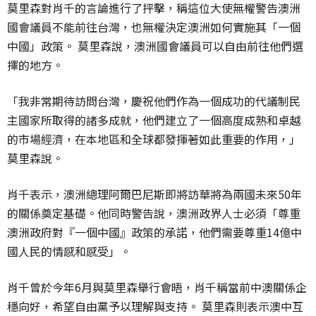
莫里森對肖千的言論進行了抨擊，稱這位大使無權警告澳洲
國會議員不能前往台灣，也無權決定澳洲如何實施其「一個
中國」政策。 莫里森說，澳洲國會議員可以自由前往他們選
擇的地方。
「我非常期待訪問台灣，慶祝他們作為一個成功的代議制民
主國家所取得的諸多成就，他們建立了一個高度成熟和卓越
的市場經濟，在本地區和全球都發揮著如此重要的作用，」
莫里森說。
肖千表示，澳洲總理阿爾巴尼斯即將訪華將為兩國未來50年
的關係奠定基礎。他同時警告說，澳洲政界人士必須「尊重
澳洲政府對『一個中國』政策的承諾，他們需要尊重14億中
國人民的情感和感受」。
肖千曾於今年6月與莫里森舉行會晤，肖千稱當前中澳關係企
穩向好，希望自由黨予以理解與支持。 莫里森則表示澳中互