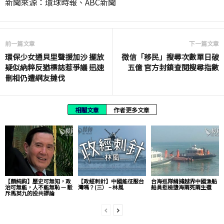
新聞來源：環球時報、ABC新聞
前一篇文章
下一篇文章
環保少女通貝里聲援加沙 擺放
微信「移民」搜尋次數單日破
疑似納粹反猶標誌惹爭議 迅速
五億 官方封鎖查閱搜尋指數
刪相仍遭網友撻伐
相關文章
作者更多文章
【顏純鈎】歷史可無知，政
【政經刺針】中國能征服台
台海巡隊緝捕越界中國漁船
治可無能，人不能無恥 — 駁
灣嗎？(三） – 林風
船員拒檢墮海兩死兩生還
斥馬英九的投共謬論