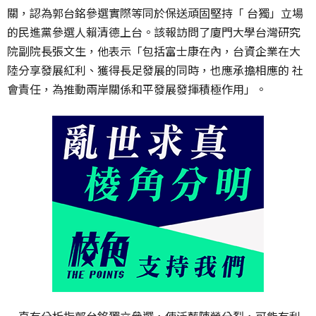
關，認為郭台銘參選實際等同於保送頑固堅持「 台獨」立場
的民進黨參選人賴清德上台。該報訪問了廈門大學台灣研究
院副院長張文生，他表示「包括富士康在內，台資企業在大
陸分享發展紅利、獲得長足發展的同時，也應承擔相應的 社
會責任，為推動兩岸關係和平發展發揮積極作用」。
一直有分析指郭台銘獨立參選，使泛藍陣營分裂，可能有利