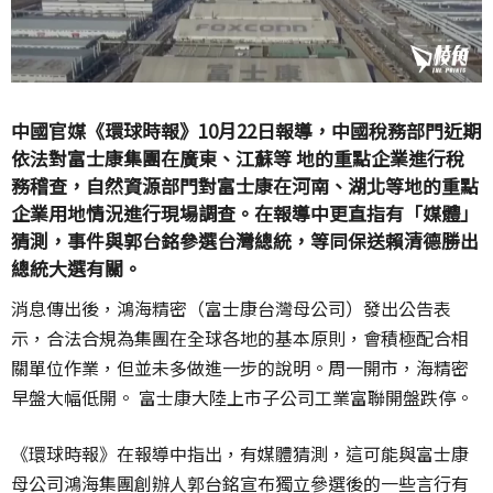
中國官媒《環球時報》10月22日報導，中國稅務部門近期
依法對富士康集團在廣東、江蘇等 地的重點企業進行稅
務稽查，自然資源部門對富士康在河南、湖北等地的重點
企業用地情況進行現場調查。在報導中更直指有「媒體」
猜測，事件與郭台銘參選台灣總統，等同保送賴清德勝出
總統大選有關。
消息傳出後，鴻海精密（富士康台灣母公司）發出公告表
示，合法合規為集團在全球各地的基本原則，會積極配合相
關單位作業，但並未多做進一步的說明。周一開市，海精密
早盤大幅低開。 富士康大陸上市子公司工業富聯開盤跌停。
《環球時報》在報導中指出，有媒體猜測，這可能與富士康
母公司鴻海集團創辦人郭台銘宣布獨立參選後的一些言行有