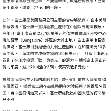
國應珍惜照顧台灣企業，不要選舉到了就逼台商表態，甚至
使用查稅、調查土地使用的手段。
此外，富士康是美國蘋果公司主要的合約製造商， 自中美關
係緊張後，富士康一直積極將生產線在中國以外地區擴展，
今年5月富士康宣布以3,700萬美元的價格購買印度科技中心
班加羅爾（Bangalore）郊區的大片土地。 富士康董事長劉
揚偉說，富士康目前經營約九個生產園區，在印度擁有30多
家工廠，「每年的業務營業額約100億美元」。月富士康表示
看到了在印度投資「數十億美元」的潛力。 據報富士康正在
轉向印度，減少對中國的依賴，使其製造多元化。
根據鴻海精密在大陸的網站介紹，該公司目前在大陸擁有40
多個園區。 據悉富士康在高峰時期在大陸僱用了近百萬名員
工。自中國疫情結束以來，富士康慮撤出中國大陸的傳聞屢
見不鮮。