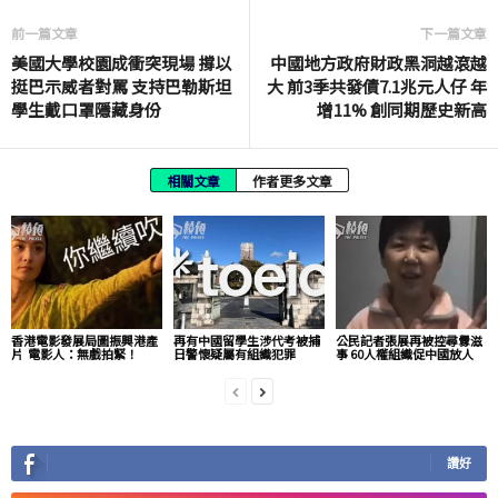
前一篇文章
下一篇文章
美國大學校園成衝突現場 撐以
中國地方政府財政黑洞越滾越
挺巴示威者對罵 支持巴勒斯坦
大 前3季共發債7.1兆元人仔 年
學生戴口罩隱藏身份
增11% 創同期歷史新高
相關文章
作者更多文章
香港電影發展局圖振興港產
再有中國留學生涉代考被捕
公民記者張展再被控尋釁滋
片 電影人：無戲拍緊！
日警懷疑屬有組織犯罪
事 60人權組織促中國放人
讚好