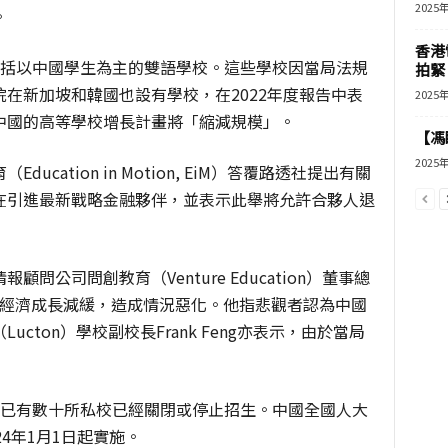
2025
。
香港
括以中國學生為主的雙語學校。這些學校因當局法規
拍緊
院在新加坡和韓國也設有學校，在
2022
年度報告中表
2025
中國的高等學校增長計畫將「縮減規模」。
【馮
2025
育（
Education in Motion, EiM
）答覆路透社提出有關
在引進最新戰略金融夥伴，並表示此舉將允許合夥人退
情報顧問公司問創教育（
Venture Education
）董事總
經濟成長減緩，造成情況惡化。他指悲觀者認為中國
（
Lucton
）學校副校長
Frank Feng
亦表示，由於當局
已有數十所私校已經關閉或停止招生。中國全國人大
24
年
1
月
1
日起實施。