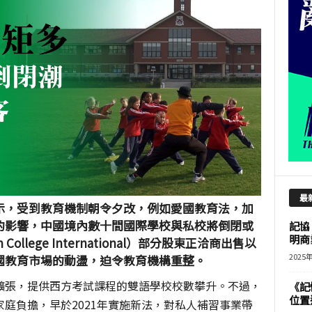
最
示，受到教育機制朝令夕改，例如愛國教育法，加
的影響，中國境內數十間國際學校與私校將倒閉或
記協
明商
 College International
）部分股東正洽商出售以
2025
國教育市場的動盪，迫令教育機構重整。
擴張，提供西方考試課程的雙語學校校數攀升。不過，
《記
位置
家庭負擔，早於
2021
年實施新法，對私人補習事業帶