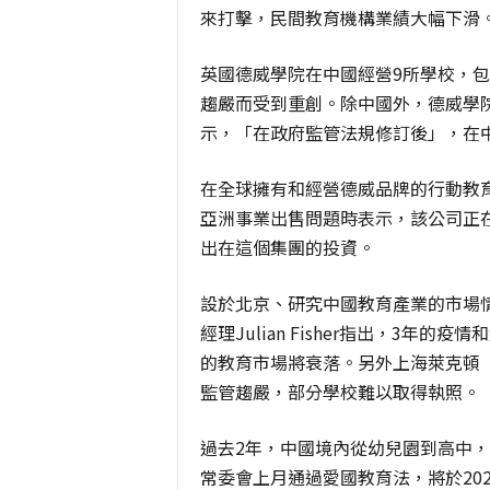
來打擊，民間教育機構業績大幅下滑
英國德威學院在中國經營
9
所學校，包
趨嚴而受到重創。除中國外，德威學
示，「在政府監管法規修訂後」，在
在全球擁有和經營德威品牌的行動教
亞洲事業出售問題時表示，該公司正
出在這個集團的投資。
設於北京、研究中國教育產業的市場
經理
Julian Fisher
指出，
3
年的疫情和
的教育市場將衰落。另外上海萊克頓
監管趨嚴，部分學校難以取得執照。
過去
2
年，中國境內從幼兒園到高中，
常委會上月通過愛國教育法，將於
20