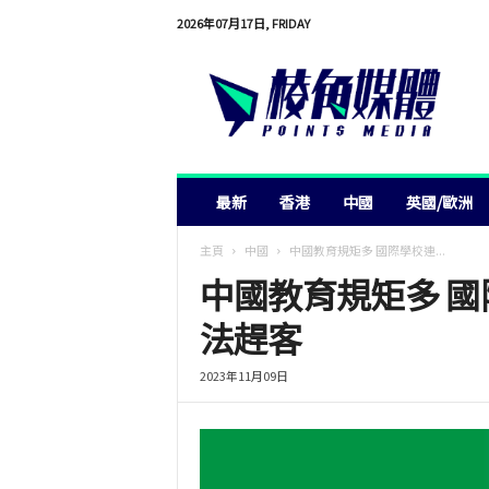
2026年07月17日, FRIDAY
棱
角
媒
體
最新
香港
中國
英國/歐洲
主頁
中國
中國教育規矩多 國際學校連...
中國教育規矩多 國
法趕客
2023年11月09日