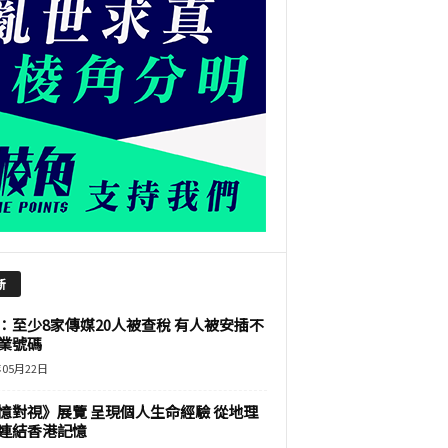
新
：至少8家傳媒20人被查稅 有人被安插不
業號碼
年05月22日
憶對視》展覽 呈現個人生命經驗 從地理
連結香港記憶