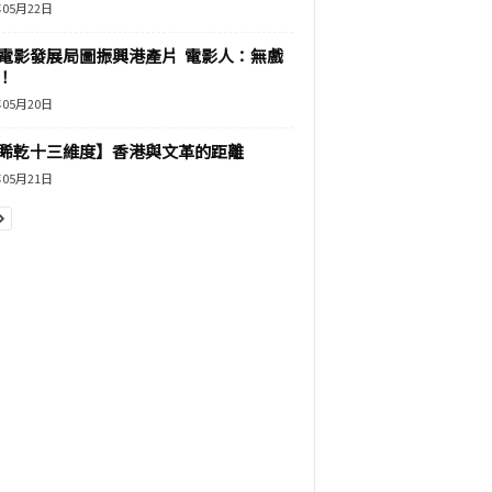
年05月22日
電影發展局圖振興港產片 電影人：無戲
！
年05月20日
睎乾十三維度】香港與文革的距離
年05月21日