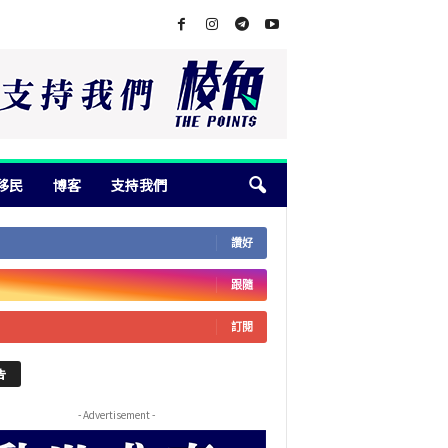
移民
博客
支持我們
讚好
跟隨
訂閱
告
- Advertisement -