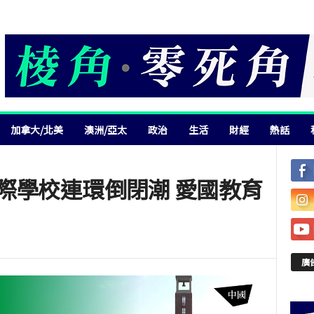
加拿大/北美
澳洲/亞太
政治
生活
財經
熱話
際學校連環倒閉潮 愛國教育
廣