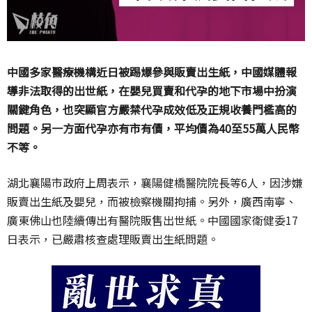
中國多家醫療機構近日被踢爆參與販賣出生紙，中國媒體報
導非法取得的出世紙，在嬰兒買賣和代孕的地下市場中扮演
關鍵角色，也突顯官方嚴禁代孕成效低及正規收養門檻高的
問題。另一方面代孕亦有市有價，平均價為
40
至
55
萬人民幣
不等。
湖北襄陽市政府上周表示，襄陽健橋醫院院長等
6
人，因涉嫌
販賣出生紙及嬰兒，而被檢察機關拘捕。另外，廣西南寧、
廣東佛山也陸續傳出有醫院販售出世紙。中國國家衛健委
17
日表示，已嚴肅核查處理販賣出生紙問題。